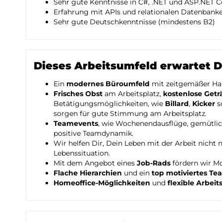
Sehr gute Kenntnisse in C#, .NET und ASP.NET C
Erfahrung mit APIs und relationalen Datenbank
Sehr gute Deutschkenntnisse (mindestens B2)
Dieses Arbeitsumfeld erwartet D
Ein
modernes Büroumfeld
mit zeitgemäßer Har
Frisches Obst
am Arbeitsplatz,
kostenlose Get
Betätigungsmöglichkeiten, wie
Billard
,
Kicker
s
sorgen für gute Stimmung am Arbeitsplatz.
Teamevents
, wie Wochenendausflüge, gemütlic
positive Teamdynamik.
Wir helfen Dir, Dein Leben mit der Arbeit nicht n
Lebenssituation.
Mit dem Angebot eines
Job-Rads
fördern wir M
Flache Hierarchien
und ein
top motiviertes Te
Homeoffice-Möglichkeiten
und
flexible Arbeit