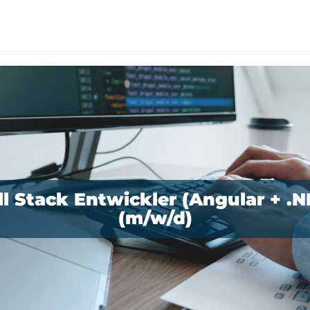
ll Stack Entwickler (Angular + .N
(m/w/d)