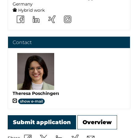
Germany
Hybrid work
Contact
Theresa Poschinger
:
show e-mail
Submit application
Overview