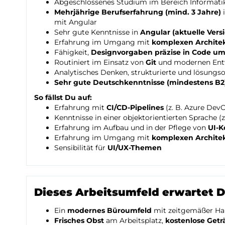
Abgeschlossenes Studium im Bereich Informatik
Mehrjährige Berufserfahrung (mind. 3 Jahre)
i
mit Angular
Sehr gute Kenntnisse in
Angular (aktuelle Vers
Erfahrung im Umgang mit
komplexen Archite
Fähigkeit,
Designvorgaben präzise in Code u
Routiniert im Einsatz von
Git
und modernen Ent
Analytisches Denken, strukturierte und lösungso
Sehr gute Deutschkenntnisse (mindestens B2
So fällst Du auf:
Erfahrung mit
CI/CD-Pipelines
(z. B. Azure Dev
Kenntnisse in einer objektorientierten Sprache (z
Erfahrung im Aufbau und in der Pflege von
UI-
Erfahrung im Umgang mit
komplexen Archite
Sensibilität für
UI/UX-Themen
Dieses Arbeitsumfeld erwartet D
Ein
modernes Büroumfeld
mit zeitgemäßer Har
Frisches Obst
am Arbeitsplatz,
kostenlose Get