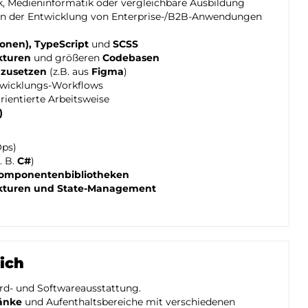
, Medieninformatik oder vergleichbare Ausbildung
n der Entwicklung von Enterprise-/B2B-Anwendungen
ionen), TypeScript
und
SCSS
kturen
und größeren
Codebasen
mzusetzen
(z.B. aus
Figma
)
wicklungs-Workflows
rientierte Arbeitsweise
)
Ops)
. B.
C#
)
Komponentenbibliotheken
kturen und State-Management
ich
d- und Softwareausstattung.
ränke
und Aufenthaltsbereiche mit verschiedenen